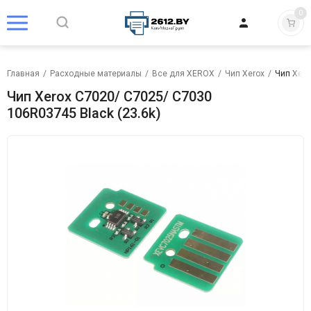
0
Главная
/
Расходные материалы
/
Все для XEROX
/
Чип Xerox
/
Чип Xero
Чип Xerox C7020/ C7025/ C7030
106R03745 Black (23.6k)