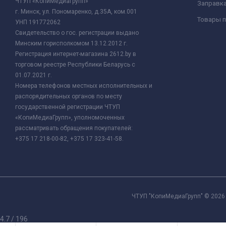
ЧТУП «КопиМедиаГрупп»
Заправк
г. Минск, ул. Пономаренко, д.35А, ком.001
Товары п
УНП 191772062
Свидетельство о гос. регистрации выдано
Минским горисполкомом 13.12.2012 г.
Регистрация интернет-магазина 2612.by в
торговом реестре Республики Беларусь с
01.07.2021 г.
Номера телефонов местных исполнительных и
распорядительных органов по месту
государственной регистрации ЧТУП
«КопиМедиаГрупп», уполномоченных
рассматривать обращения покупателей:
+375 17 218-00-82, +375 17 323-41-58.
ЧТУП "КопиМедиаГрупп" © 2026 
4.7
/
196