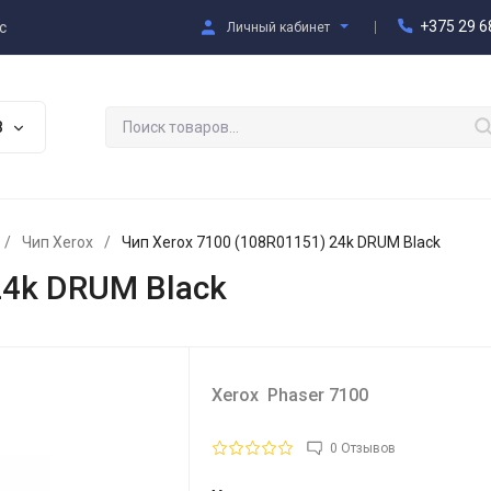
+375 29 6
с
Личный кабинет
В
/
Чип Xerox
/
Чип Xerox 7100 (108R01151) 24k DRUM Black
24k DRUM Black
Xerox Phaser 7100
0 Отзывов