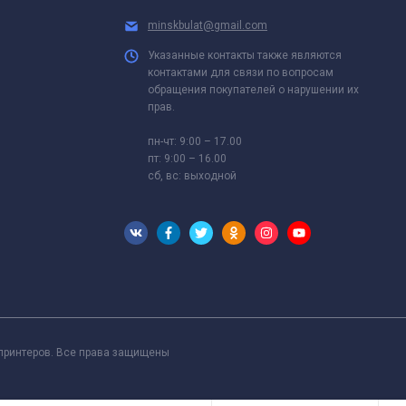
minskbulat@gmail.com
Указанные контакты также являются
контактами для связи по вопросам
обращения покупателей о нарушении их
прав.
пн-чт: 9:00 – 17.00
пт: 9:00 – 16.00
сб, вс: выходной
 принтеров. Все права защищены