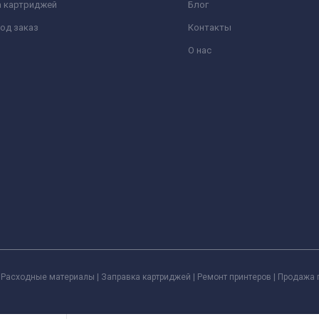
а картриджей
Блог
од заказ
Контакты
О нас
Расходные материалы | Заправка картриджей | Ремонт принтеров | Продажа