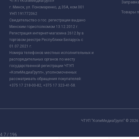
ЧТУП «КопиМедиаГрупп»
Заправк
г. Минск, ул. Пономаренко, д.35А, ком.001
Товары п
УНП 191772062
Свидетельство о гос. регистрации выдано
Минским горисполкомом 13.12.2012 г.
Регистрация интернет-магазина 2612.by в
торговом реестре Республики Беларусь с
01.07.2021 г.
Номера телефонов местных исполнительных и
распорядительных органов по месту
государственной регистрации ЧТУП
«КопиМедиаГрупп», уполномоченных
рассматривать обращения покупателей:
+375 17 218-00-82, +375 17 323-41-58.
ЧТУП "КопиМедиаГрупп" © 2026 
4.7
/
196