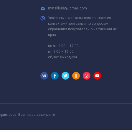
minskbulat@gmail.com
Указанные контакты также являются
контактами для связи по вопросам
обращения покупателей о нарушении их
прав.
пн-чт: 9:00 – 17.00
пт: 9:00 – 16.00
сб, вс: выходной
 принтеров. Все права защищены