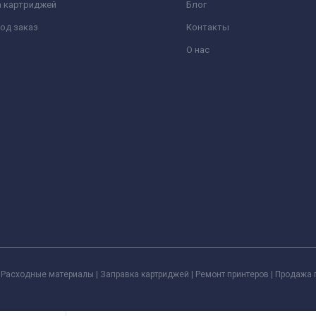
а картриджей
Блог
од заказ
Контакты
О нас
Расходные материалы | Заправка картриджей | Ремонт принтеров | Продажа