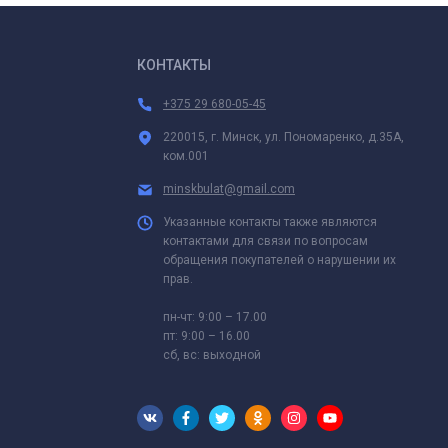
КОНТАКТЫ
+375 29 680-05-45
220015, г. Минск, ул. Пономаренко, д.35А,
ком.001
minskbulat@gmail.com
Указанные контакты также являются
контактами для связи по вопросам
обращения покупателей о нарушении их
прав.
пн-чт: 9:00 – 17.00
пт: 9:00 – 16.00
сб, вс: выходной