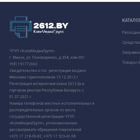
КАТАЛО
Расходн
Средства
ЧТУП «КопиМедиаГрупп»
Заправк
г. Минск, ул. Пономаренко, д.35А, ком.001
Товары п
УНП 191772062
Свидетельство о гос. регистрации выдано
Минским горисполкомом 13.12.2012 г.
Регистрация интернет-магазина 2612.by в
торговом реестре Республики Беларусь с
01.07.2021 г.
Номера телефонов местных исполнительных и
распорядительных органов по месту
государственной регистрации ЧТУП
«КопиМедиаГрупп», уполномоченных
рассматривать обращения покупателей:
+375 17 218-00-82, +375 17 323-41-58.