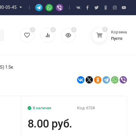
80-05-45
0
0
0
0
Корзина
Пусто
) 1.5к
В наличии
Код:
6728
8.00 руб.