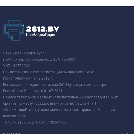
ЧТУП «КопиМедиаГрупп»
г. Минск, ул. Пономаренко, д.35А, ком.001
УНП 191772062
Свидетельство о гос. регистрации выдано Минским
горисполкомом 13.12.2012 г.
Регистрация интернет-магазина 2612.by в торговом реестре
Республики Беларусь с 01.07.2021 г.
Номера телефонов местных исполнительных и распорядительных
органов по месту государственной регистрации ЧТУП
«КопиМедиаГрупп», уполномоченных рассматривать обращения
покупателей:
+375 17 218-00-82, +375 17 323-41-58.