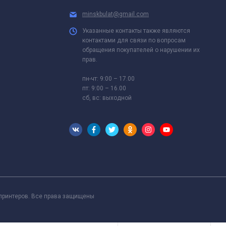
minskbulat@gmail.com
Указанные контакты также являются
контактами для связи по вопросам
обращения покупателей о нарушении их
прав.
пн-чт: 9:00 – 17.00
пт: 9:00 – 16.00
сб, вс: выходной
 принтеров. Все права защищены