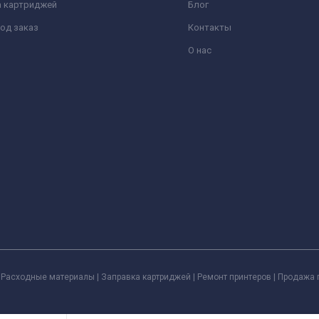
а картриджей
Блог
од заказ
Контакты
О нас
Расходные материалы | Заправка картриджей | Ремонт принтеров | Продажа