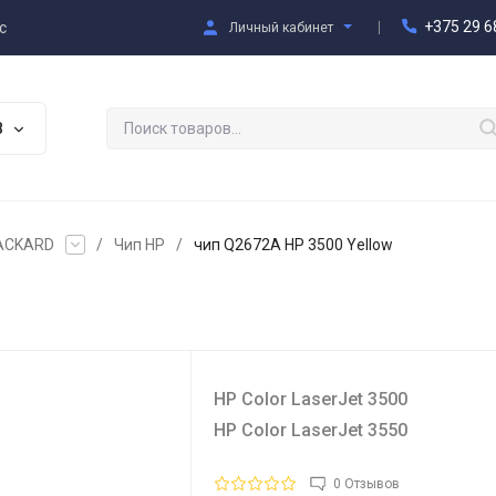
+375 29 6
с
Личный кабинет
В
PACKARD
/
Чип HP
/
чип Q2672A HP 3500 Yellow
HP Color LaserJet 3500
HP Color LaserJet 3550
0 Отзывов