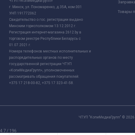
ЧТУП «КопиМедиаГрупп»
Заправк
г. Минск, ул. Пономаренко, д.35А, ком.001
Товары п
УНП 191772062
Свидетельство о гос. регистрации выдано
Минским горисполкомом 13.12.2012 г.
Регистрация интернет-магазина 2612.by в
торговом реестре Республики Беларусь с
01.07.2021 г.
Номера телефонов местных исполнительных и
распорядительных органов по месту
государственной регистрации ЧТУП
«КопиМедиаГрупп», уполномоченных
рассматривать обращения покупателей:
+375 17 218-00-82, +375 17 323-41-58.
ЧТУП "КопиМедиаГрупп" © 2026 
4.7
/
196