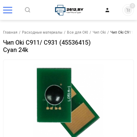
0
Главная
/
Расходные материалы
/
Все для OKI
/
Чип Oki
/
Чип Oki C911/ 
Чип Oki C911/ C931 (45536415)
Cyan 24k