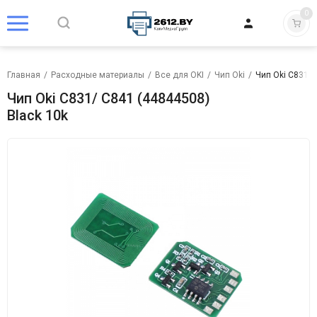
0
Главная
/
Расходные материалы
/
Все для OKI
/
Чип Oki
/
Чип Oki C831/ 
Чип Oki C831/ C841 (44844508)
Black 10k