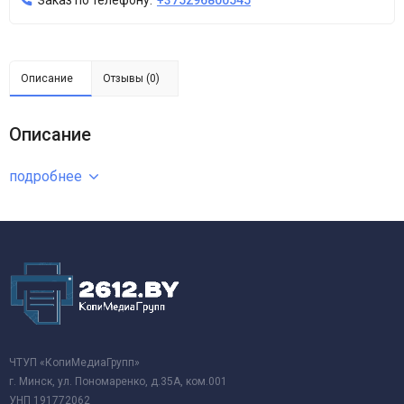
Заказ по телефону:
+375296800545
Описание
Отзывы (0)
Описание
подробнее
ЧТУП «КопиМедиаГрупп»
г. Минск, ул. Пономаренко, д.35А, ком.001
УНП 191772062