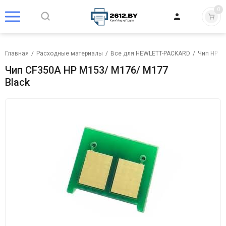
0
Главная
/
Расходные материалы
/
Все для HEWLETT-PACKARD
/
Чип HP
/
Чип CF350A HP M153/ M176/ M177
Black