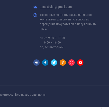
minskbulat@gmail.com
Указанные контакты также являются
контактами для связи по вопросам
обращения покупателей о нарушении их
прав.
пн-чт: 9:00 – 17.00
пт: 9:00 – 16.00
сб, вс: выходной
 принтеров. Все права защищены