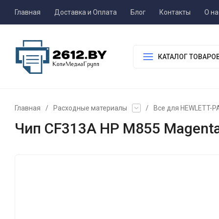
Главная
Доставка и Оплата
Блог
Контакты
О на
КАТАЛОГ ТОВАРО
Главная
/
Расходные материалы
/
Все для HEWLETT-
Чип CF313A HP M855 Magent