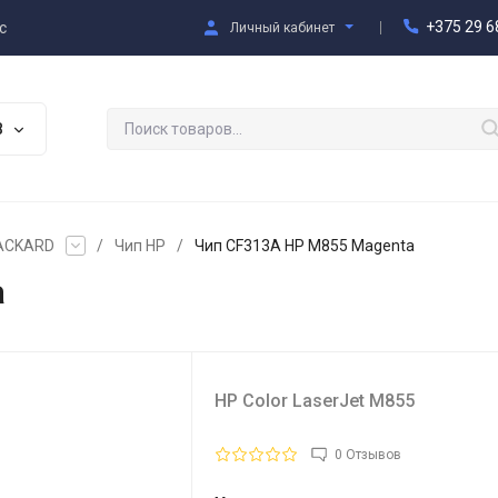
+375 29 6
с
Личный кабинет
В
PACKARD
/
Чип HP
/
Чип CF313A HP M855 Magenta
a
HP Color LaserJet M855
0 Отзывов