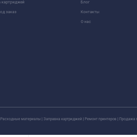
а картриджей
Блог
од заказ
Контакты
О нас
Расходные материалы | Заправка картриджей | Ремонт принтеров | Продажа