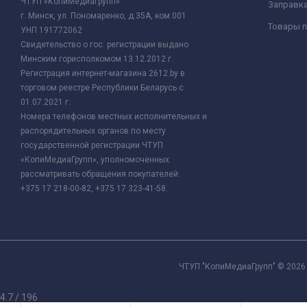
ЧТУП «КопиМедиаГрупп»
Заправк
г. Минск, ул. Пономаренко, д.35А, ком.001
Товары п
УНП 191772062
Свидетельство о гос. регистрации выдано
Минским горисполкомом 13.12.2012 г.
Регистрация интернет-магазина 2612.by в
торговом реестре Республики Беларусь с
01.07.2021 г.
Номера телефонов местных исполнительных и
распорядительных органов по месту
государственной регистрации ЧТУП
«КопиМедиаГрупп», уполномоченных
рассматривать обращения покупателей:
+375 17 218-00-82, +375 17 323-41-58.
ЧТУП "КопиМедиаГрупп" © 2026 
4.7
/
196