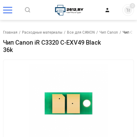
0
Главная
/
Расходные материалы
/
Все для CANON
/
Чип Canon
/
Чип Can
Чип Canon iR C3320 C-EXV49 Black
36k