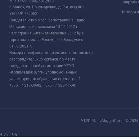
ЧТУП «КопиМедиаГрупп»
Заправк
г. Минск, ул. Пономаренко, д.35А, ком.001
Товары п
УНП 191772062
Свидетельство о гос. регистрации выдано
Минским горисполкомом 13.12.2012 г.
Регистрация интернет-магазина 2612.by в
торговом реестре Республики Беларусь с
01.07.2021 г.
Номера телефонов местных исполнительных и
распорядительных органов по месту
государственной регистрации ЧТУП
«КопиМедиаГрупп», уполномоченных
рассматривать обращения покупателей:
+375 17 218-00-82, +375 17 323-41-58.
ЧТУП "КопиМедиаГрупп" © 2026 
4.7
/
196