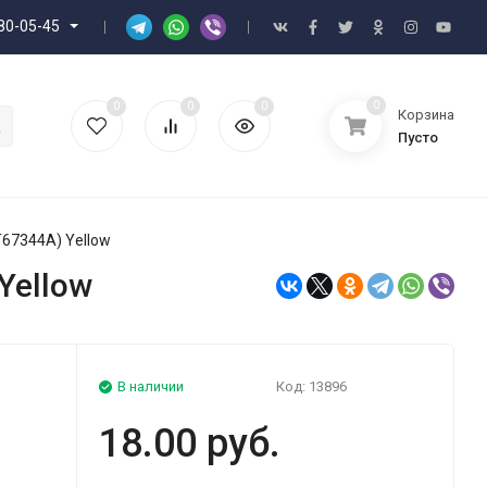
80-05-45
0
0
0
0
Корзина
Пусто
T67344A) Yellow
Yellow
В наличии
Код:
13896
18.00 руб.