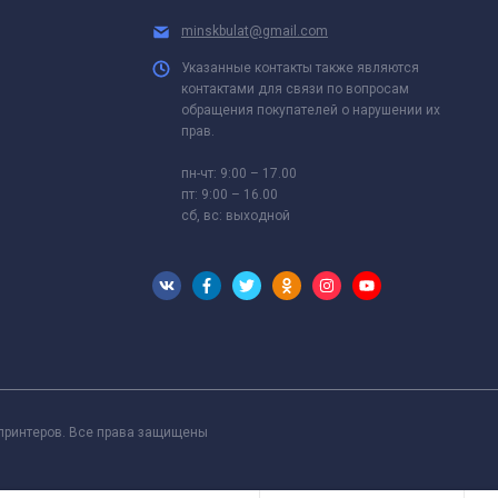
minskbulat@gmail.com
Указанные контакты также являются
контактами для связи по вопросам
обращения покупателей о нарушении их
прав.
пн-чт: 9:00 – 17.00
пт: 9:00 – 16.00
сб, вс: выходной
 принтеров. Все права защищены