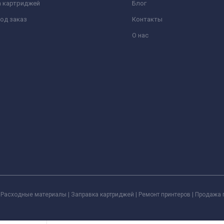
а картриджей
Блог
од заказ
Контакты
О нас
Расходные материалы | Заправка картриджей | Ремонт принтеров | Продажа