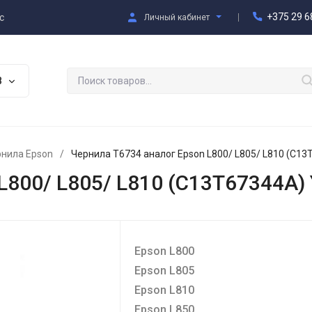
+375 29 6
с
Личный кабинет
В
нила Epson
/
Чернила T6734 аналог Epson L800/ L805/ L810 (C13
L800/ L805/ L810 (C13T67344A) 
Epson L800
Epson L805
Epson L810
Epson L850