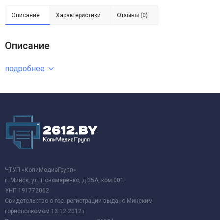
Описание
Характеристики
Отзывы (0)
Описание
подробнее
ЧТУП «КопиМедиаГрупп»
г. Минск, ул. Пономаренко, д.35А, ком.001
УНП 191772062
Свидетельство о гос. регистрации выдано Минским
горисполкомом 13.12.2012 г.