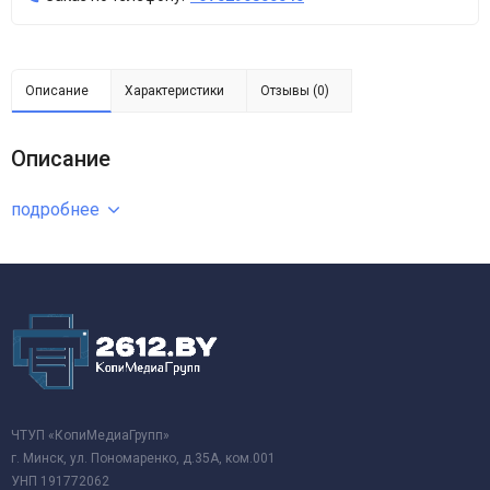
Описание
Характеристики
Отзывы (0)
Описание
подробнее
ЧТУП «КопиМедиаГрупп»
г. Минск, ул. Пономаренко, д.35А, ком.001
УНП 191772062