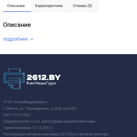
Описание
Характеристики
Отзывы (0)
Описание
подробнее
ЧТУП «КопиМедиаГрупп»
г. Минск, ул. Пономаренко, д.35А, ком.001
УНП 191772062
Свидетельство о гос. регистрации выдано Минским
горисполкомом 13.12.2012 г.
Регистрация интернет-магазина 2612.by в торговом реестре