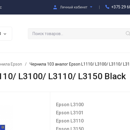
+375 29 6
с
Личный кабинет
В
нила Epson
/
Чернила 103 аналог Epson L1110/ L3100/ L3110/ L31
110/ L3100/ L3110/ L3150 Black
Epson L3100
Epson L3101
Epson L3110
Epson L3150