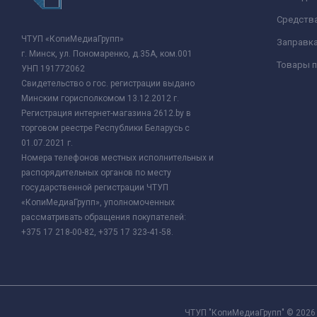
Средства
ЧТУП «КопиМедиаГрупп»
Заправк
г. Минск, ул. Пономаренко, д.35А, ком.001
Товары п
УНП 191772062
Свидетельство о гос. регистрации выдано
Минским горисполкомом 13.12.2012 г.
Регистрация интернет-магазина 2612.by в
торговом реестре Республики Беларусь с
01.07.2021 г.
Номера телефонов местных исполнительных и
распорядительных органов по месту
государственной регистрации ЧТУП
«КопиМедиаГрупп», уполномоченных
рассматривать обращения покупателей:
+375 17 218-00-82, +375 17 323-41-58.
ЧТУП "КопиМедиаГрупп" © 2026 