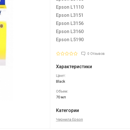
Epson L1110
Epson L3151
Epson L3156
Epson L3160
Epson L5190
0 Отзывов
Характеристики
Цвет:
Black
Объем:
70 мл
Категории
Чернила Epson