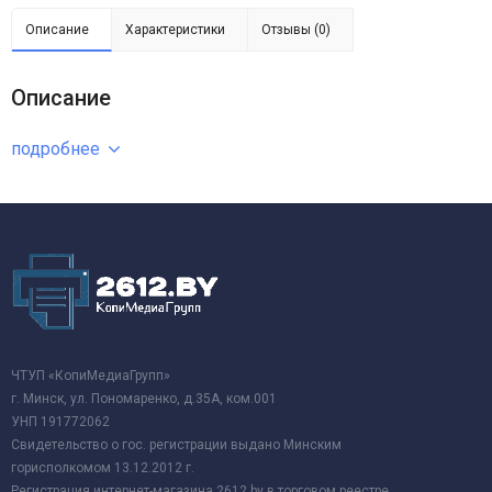
Описание
Характеристики
Отзывы (0)
Описание
подробнее
ЧТУП «КопиМедиаГрупп»
г. Минск, ул. Пономаренко, д.35А, ком.001
УНП 191772062
Свидетельство о гос. регистрации выдано Минским
горисполкомом 13.12.2012 г.
Регистрация интернет-магазина 2612.by в торговом реестре