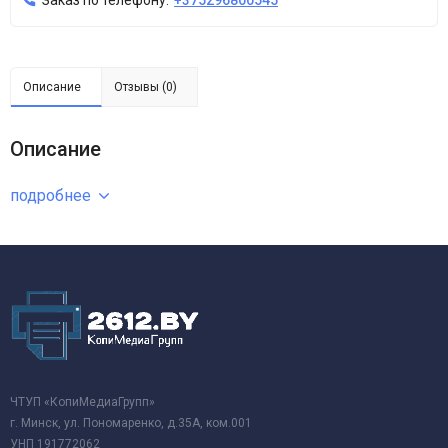
Заказ по телефону:
+375296800545
Описание
Отзывы (0)
Описание
подробнее
ЧТУП «КопиМедиаГрупп»
г. Минск, ул. Пономаренко, д.35А, ком.001
УНП 191772062