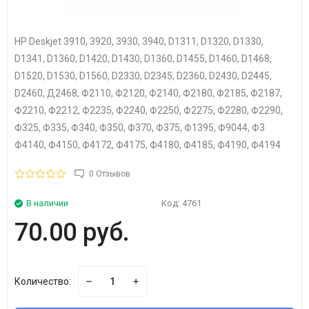
HP Deskjet 3910, 3920, 3930, 3940, D1311, D1320, D1330,
D1341, D1360, D1420, D1430, D1360, D1455, D1460, D1468,
D1520, D1530, D1560, D2330, D2345, D2360, D2430, D2445,
D2460, Д2468, Ф2110, Ф2120, Ф2140, Ф2180, Ф2185, Ф2187,
Ф2210, Ф2212, Ф2235, Ф2240, Ф2250, Ф2275, Ф2280, Ф2290,
Ф325, Ф335, Ф340, Ф350, Ф370, Ф375, Ф1395, Ф9044, Ф3
Ф4140, Ф4150, Ф4172, Ф4175, Ф4180, Ф4185, Ф4190, Ф4194
0 Отзывов
В наличии
Код:
4761
70.00 руб.
Количество: