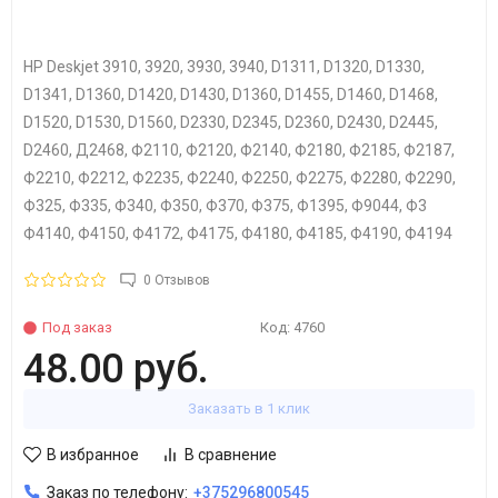
HP Deskjet 3910, 3920, 3930, 3940, D1311, D1320, D1330,
D1341, D1360, D1420, D1430, D1360, D1455, D1460, D1468,
D1520, D1530, D1560, D2330, D2345, D2360, D2430, D2445,
D2460, Д2468, Ф2110, Ф2120, Ф2140, Ф2180, Ф2185, Ф2187,
Ф2210, Ф2212, Ф2235, Ф2240, Ф2250, Ф2275, Ф2280, Ф2290,
Ф325, Ф335, Ф340, Ф350, Ф370, Ф375, Ф1395, Ф9044, Ф3
Ф4140, Ф4150, Ф4172, Ф4175, Ф4180, Ф4185, Ф4190, Ф4194
0 Отзывов
Под заказ
Код:
4760
48.00 руб.
Заказать в 1 клик
В избранное
В сравнение
Заказ по телефону:
+375296800545