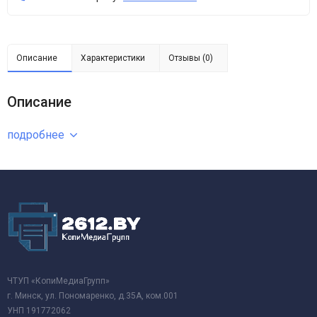
Описание
Характеристики
Отзывы (0)
Описание
подробнее
ЧТУП «КопиМедиаГрупп»
г. Минск, ул. Пономаренко, д.35А, ком.001
УНП 191772062